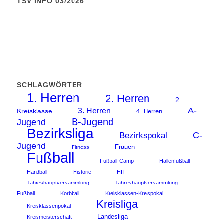
TSV INFO 03/2026
SCHLAGWÖRTER
1. Herren
2. Herren
2.
A-
3. Herren
Kreisklasse
4. Herren
B-Jugend
Jugend
Bezirksliga
C-
Bezirkspokal
Jugend
Frauen
Fitness
Fußball
Fußball-Camp
Hallenfußball
Handball
Historie
HIT
Jahreshauptversammlung
Jahreshauptversammlung
Fußball
Korbball
Kreisklassen-Kreispokal
Kreisliga
Kreisklassenpokal
Landesliga
Kreismeisterschaft