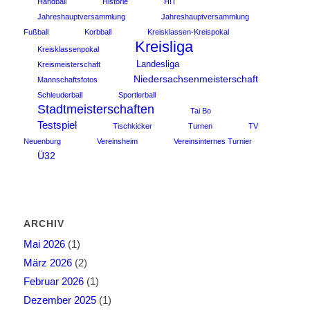
Handball
Historie
HIT
Jahreshauptversammlung
Jahreshauptversammlung
Fußball
Korbball
Kreisklassen-Kreispokal
Kreisliga
Kreisklassenpokal
Landesliga
Kreismeisterschaft
Niedersachsenmeisterschaft
Mannschaftsfotos
Schleuderball
Sportlerball
Stadtmeisterschaften
Tai Bo
Testspiel
Tischkicker
Turnen
TV
Neuenburg
Vereinsheim
Vereinsinternes Turnier
Ü32
ARCHIV
Mai 2026
(1)
März 2026
(2)
Februar 2026
(1)
Dezember 2025
(1)