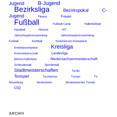
B-Jugend
Jugend
Bezirksliga
C-
Bezirkspokal
Jugend
Frauen
Fitness
Fußball
Fußball-Camp
Hallenfußball
Handball
Historie
HIT
Jahreshauptversammlung
Jahreshauptversammlung
Fußball
Korbball
Kreisklassen-Kreispokal
Kreisliga
Kreisklassenpokal
Landesliga
Kreismeisterschaft
Niedersachsenmeisterschaft
Mannschaftsfotos
Schleuderball
Sportlerball
Stadtmeisterschaften
Tai Bo
Testspiel
Tischkicker
Turnen
TV
Neuenburg
Vereinsheim
Vereinsinternes Turnier
Ü32
ARCHIV