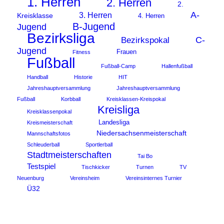
1. Herren
2. Herren
2.
A-
3. Herren
Kreisklasse
4. Herren
B-Jugend
Jugend
Bezirksliga
C-
Bezirkspokal
Jugend
Frauen
Fitness
Fußball
Fußball-Camp
Hallenfußball
Handball
Historie
HIT
Jahreshauptversammlung
Jahreshauptversammlung
Fußball
Korbball
Kreisklassen-Kreispokal
Kreisliga
Kreisklassenpokal
Landesliga
Kreismeisterschaft
Niedersachsenmeisterschaft
Mannschaftsfotos
Schleuderball
Sportlerball
Stadtmeisterschaften
Tai Bo
Testspiel
Tischkicker
Turnen
TV
Neuenburg
Vereinsheim
Vereinsinternes Turnier
Ü32