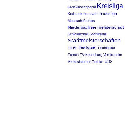
Kreisliga
Kreisklassenpokal
Landesliga
Kreismeisterschaft
Mannschaftsfotos
Niedersachsenmeisterschaft
Schleuderball
Sportlerball
Stadtmeisterschaften
Testspiel
Tai Bo
Tischkicker
Turnen
TV Neuenburg
Vereinsheim
Ü32
Vereinsinternes Turnier