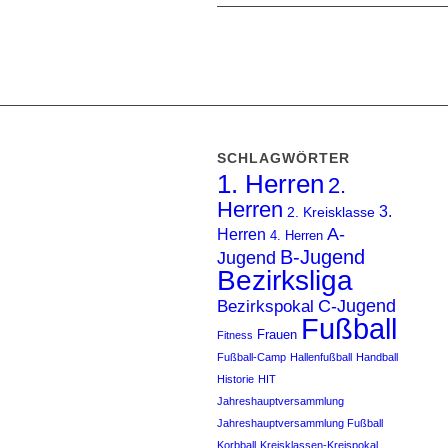
SCHLAGWÖRTER
1. Herren
2.
Herren
3.
2. Kreisklasse
A-
Herren
4. Herren
B-Jugend
Jugend
Bezirksliga
C-Jugend
Bezirkspokal
Fußball
Frauen
Fitness
Fußball-Camp
Hallenfußball
Handball
Historie
HIT
Jahreshauptversammlung
Jahreshauptversammlung Fußball
Korbball
Kreisklassen-Kreispokal