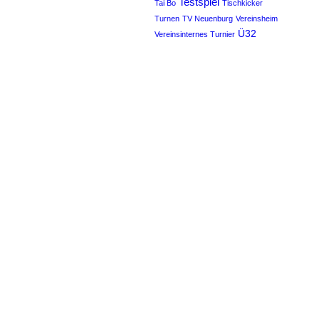
Testspiel
Tai Bo
Tischkicker
Turnen
TV Neuenburg
Vereinsheim
Ü32
Vereinsinternes Turnier