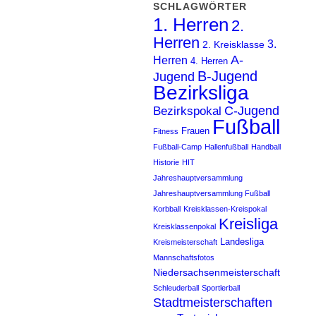
SCHLAGWÖRTER
1. Herren
2.
Herren
3.
2. Kreisklasse
A-
Herren
4. Herren
B-Jugend
Jugend
Bezirksliga
C-Jugend
Bezirkspokal
Fußball
Frauen
Fitness
Fußball-Camp
Hallenfußball
Handball
Historie
HIT
Jahreshauptversammlung
Jahreshauptversammlung Fußball
Korbball
Kreisklassen-Kreispokal
Kreisliga
Kreisklassenpokal
Landesliga
Kreismeisterschaft
Mannschaftsfotos
Niedersachsenmeisterschaft
Schleuderball
Sportlerball
Stadtmeisterschaften