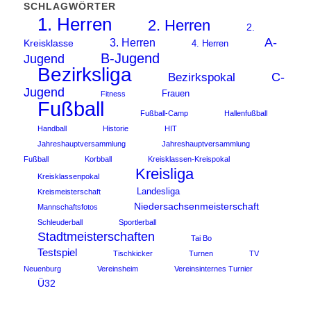
SCHLAGWÖRTER
1. Herren
2. Herren
2.
A-
3. Herren
Kreisklasse
4. Herren
B-Jugend
Jugend
Bezirksliga
C-
Bezirkspokal
Jugend
Frauen
Fitness
Fußball
Fußball-Camp
Hallenfußball
Handball
Historie
HIT
Jahreshauptversammlung
Jahreshauptversammlung
Fußball
Korbball
Kreisklassen-Kreispokal
Kreisliga
Kreisklassenpokal
Landesliga
Kreismeisterschaft
Niedersachsenmeisterschaft
Mannschaftsfotos
Schleuderball
Sportlerball
Stadtmeisterschaften
Tai Bo
Testspiel
Tischkicker
Turnen
TV
Neuenburg
Vereinsheim
Vereinsinternes Turnier
Ü32