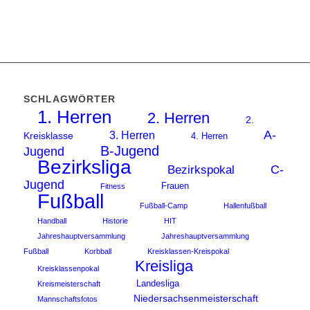
SCHLAGWÖRTER
1. Herren
2. Herren
2.
A-
3. Herren
Kreisklasse
4. Herren
B-Jugend
Jugend
Bezirksliga
C-
Bezirkspokal
Jugend
Frauen
Fitness
Fußball
Fußball-Camp
Hallenfußball
Handball
Historie
HIT
Jahreshauptversammlung
Jahreshauptversammlung
Fußball
Korbball
Kreisklassen-Kreispokal
Kreisliga
Kreisklassenpokal
Landesliga
Kreismeisterschaft
Niedersachsenmeisterschaft
Mannschaftsfotos