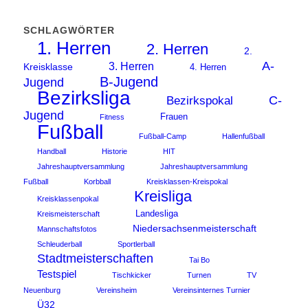
SCHLAGWÖRTER
1. Herren
2. Herren
2.
A-
3. Herren
Kreisklasse
4. Herren
B-Jugend
Jugend
Bezirksliga
C-
Bezirkspokal
Jugend
Frauen
Fitness
Fußball
Fußball-Camp
Hallenfußball
Handball
Historie
HIT
Jahreshauptversammlung
Jahreshauptversammlung
Fußball
Korbball
Kreisklassen-Kreispokal
Kreisliga
Kreisklassenpokal
Landesliga
Kreismeisterschaft
Niedersachsenmeisterschaft
Mannschaftsfotos
Schleuderball
Sportlerball
Stadtmeisterschaften
Tai Bo
Testspiel
Tischkicker
Turnen
TV
Neuenburg
Vereinsheim
Vereinsinternes Turnier
Ü32