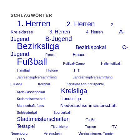
SCHLAGWÖRTER
1. Herren
2. Herren
2.
A-
3. Herren
Kreisklasse
4. Herren
B-Jugend
Jugend
Bezirksliga
C-
Bezirkspokal
Jugend
Frauen
Fitness
Fußball
Fußball-Camp
Hallenfußball
Handball
Historie
HIT
Jahreshauptversammlung
Jahreshauptversammlung
Fußball
Korbball
Kreisklassen-Kreispokal
Kreisliga
Kreisklassenpokal
Landesliga
Kreismeisterschaft
Niedersachsenmeisterschaft
Mannschaftsfotos
Schleuderball
Sportlerball
Stadtmeisterschaften
Tai Bo
Testspiel
Tischkicker
Turnen
TV
Neuenburg
Vereinsheim
Vereinsinternes Turnier