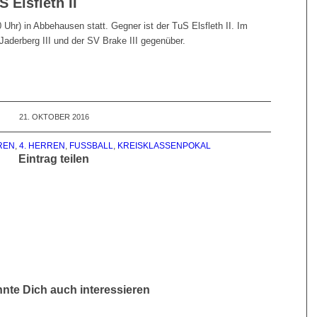
 Elsfleth II
0 Uhr) in Abbehausen statt. Gegner ist der TuS Elsfleth II. Im
Jaderberg III und der SV Brake III gegenüber.
21. OKTOBER 2016
REN
,
4. HERREN
,
FUSSBALL
,
KREISKLASSENPOKAL
Eintrag teilen
nte Dich auch interessieren