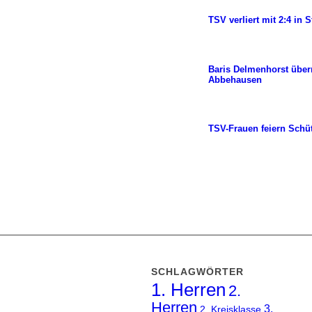
TSV verliert mit 2:4 in
Baris Delmenhorst überr
Abbehausen
TSV-Frauen feiern Schü
SCHLAGWÖRTER
1. Herren
2.
Herren
3.
2. Kreisklasse