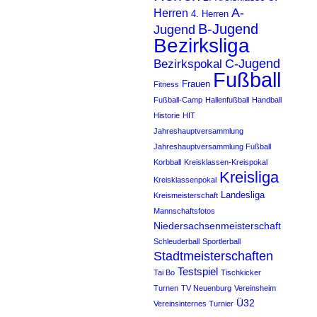
A-
Herren
4. Herren
B-Jugend
Jugend
Bezirksliga
C-Jugend
Bezirkspokal
Fußball
Frauen
Fitness
Fußball-Camp
Hallenfußball
Handball
Historie
HIT
Jahreshauptversammlung
Jahreshauptversammlung Fußball
Korbball
Kreisklassen-Kreispokal
Kreisliga
Kreisklassenpokal
Landesliga
Kreismeisterschaft
Mannschaftsfotos
Niedersachsenmeisterschaft
Schleuderball
Sportlerball
Stadtmeisterschaften
Testspiel
Tai Bo
Tischkicker
Turnen
TV Neuenburg
Vereinsheim
Ü32
Vereinsinternes Turnier