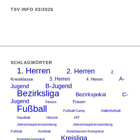
TSV INFO 03/2026
SCHLAGWÖRTER
1. Herren
2. Herren
2.
A-
3. Herren
Kreisklasse
4. Herren
B-Jugend
Jugend
Bezirksliga
C-
Bezirkspokal
Jugend
Frauen
Fitness
Fußball
Fußball-Camp
Hallenfußball
Handball
Historie
HIT
Jahreshauptversammlung
Jahreshauptversammlung
Fußball
Korbball
Kreisklassen-Kreispokal
Kreisliga
Kreisklassenpokal