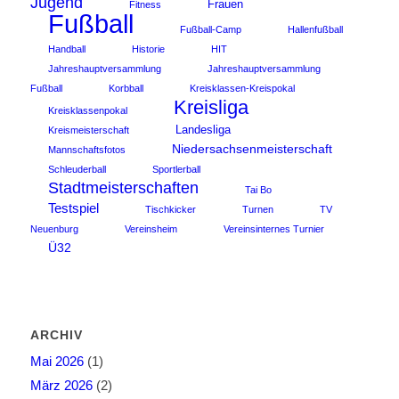
Jugend
Frauen
Fitness
Fußball
Fußball-Camp
Hallenfußball
Handball
Historie
HIT
Jahreshauptversammlung
Jahreshauptversammlung
Fußball
Korbball
Kreisklassen-Kreispokal
Kreisliga
Kreisklassenpokal
Landesliga
Kreismeisterschaft
Niedersachsenmeisterschaft
Mannschaftsfotos
Schleuderball
Sportlerball
Stadtmeisterschaften
Tai Bo
Testspiel
Tischkicker
Turnen
TV
Neuenburg
Vereinsheim
Vereinsinternes Turnier
Ü32
ARCHIV
Mai 2026
(1)
März 2026
(2)