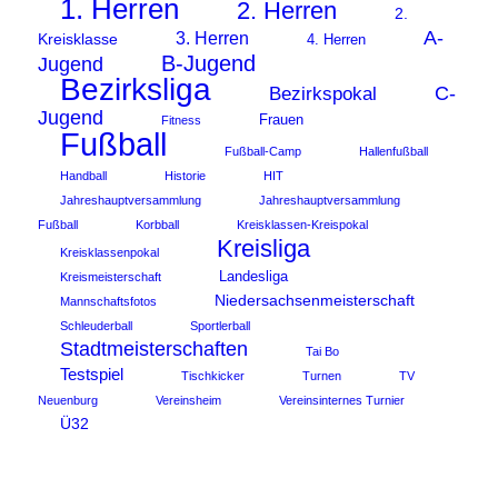
1. Herren
2. Herren
2.
A-
3. Herren
Kreisklasse
4. Herren
B-Jugend
Jugend
Bezirksliga
C-
Bezirkspokal
Jugend
Frauen
Fitness
Fußball
Fußball-Camp
Hallenfußball
Handball
Historie
HIT
Jahreshauptversammlung
Jahreshauptversammlung
Fußball
Korbball
Kreisklassen-Kreispokal
Kreisliga
Kreisklassenpokal
Landesliga
Kreismeisterschaft
Niedersachsenmeisterschaft
Mannschaftsfotos
Schleuderball
Sportlerball
Stadtmeisterschaften
Tai Bo
Testspiel
Tischkicker
Turnen
TV
Neuenburg
Vereinsheim
Vereinsinternes Turnier
Ü32