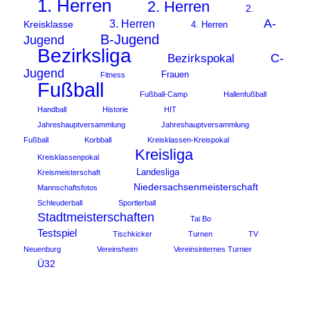
1. Herren
2. Herren
2.
A-
3. Herren
Kreisklasse
4. Herren
B-Jugend
Jugend
Bezirksliga
C-
Bezirkspokal
Jugend
Frauen
Fitness
Fußball
Fußball-Camp
Hallenfußball
Handball
Historie
HIT
Jahreshauptversammlung
Jahreshauptversammlung
Fußball
Korbball
Kreisklassen-Kreispokal
Kreisliga
Kreisklassenpokal
Landesliga
Kreismeisterschaft
Niedersachsenmeisterschaft
Mannschaftsfotos
Schleuderball
Sportlerball
Stadtmeisterschaften
Tai Bo
Testspiel
Tischkicker
Turnen
TV
Neuenburg
Vereinsheim
Vereinsinternes Turnier
Ü32