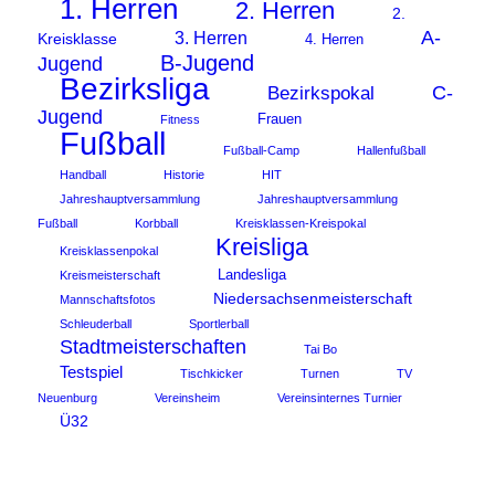
1. Herren
2. Herren
2.
A-
3. Herren
Kreisklasse
4. Herren
B-Jugend
Jugend
Bezirksliga
C-
Bezirkspokal
Jugend
Frauen
Fitness
Fußball
Fußball-Camp
Hallenfußball
Handball
Historie
HIT
Jahreshauptversammlung
Jahreshauptversammlung
Fußball
Korbball
Kreisklassen-Kreispokal
Kreisliga
Kreisklassenpokal
Landesliga
Kreismeisterschaft
Niedersachsenmeisterschaft
Mannschaftsfotos
Schleuderball
Sportlerball
Stadtmeisterschaften
Tai Bo
Testspiel
Tischkicker
Turnen
TV
Neuenburg
Vereinsheim
Vereinsinternes Turnier
Ü32