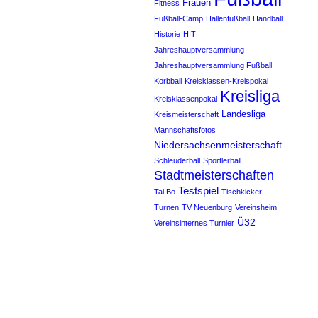
Frauen
Fitness
Fußball-Camp
Hallenfußball
Handball
Historie
HIT
Jahreshauptversammlung
Jahreshauptversammlung Fußball
Korbball
Kreisklassen-Kreispokal
Kreisliga
Kreisklassenpokal
Landesliga
Kreismeisterschaft
Mannschaftsfotos
Niedersachsenmeisterschaft
Schleuderball
Sportlerball
Stadtmeisterschaften
Testspiel
Tai Bo
Tischkicker
Turnen
TV Neuenburg
Vereinsheim
Ü32
Vereinsinternes Turnier