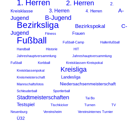
1. Herren
2. Herren
2.
A-
3. Herren
Kreisklasse
4. Herren
B-Jugend
Jugend
Bezirksliga
C-
Bezirkspokal
Jugend
Frauen
Fitness
Fußball
Fußball-Camp
Hallenfußball
Handball
Historie
HIT
Jahreshauptversammlung
Jahreshauptversammlung
Fußball
Korbball
Kreisklassen-Kreispokal
Kreisliga
Kreisklassenpokal
Landesliga
Kreismeisterschaft
Niedersachsenmeisterschaft
Mannschaftsfotos
Schleuderball
Sportlerball
Stadtmeisterschaften
Tai Bo
Testspiel
Tischkicker
Turnen
TV
Neuenburg
Vereinsheim
Vereinsinternes Turnier
Ü32