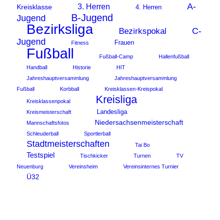
A-
3. Herren
Kreisklasse
4. Herren
B-Jugend
Jugend
Bezirksliga
C-
Bezirkspokal
Jugend
Frauen
Fitness
Fußball
Fußball-Camp
Hallenfußball
Handball
Historie
HIT
Jahreshauptversammlung
Jahreshauptversammlung
Fußball
Korbball
Kreisklassen-Kreispokal
Kreisliga
Kreisklassenpokal
Landesliga
Kreismeisterschaft
Niedersachsenmeisterschaft
Mannschaftsfotos
Schleuderball
Sportlerball
Stadtmeisterschaften
Tai Bo
Testspiel
Tischkicker
Turnen
TV
Neuenburg
Vereinsheim
Vereinsinternes Turnier
Ü32