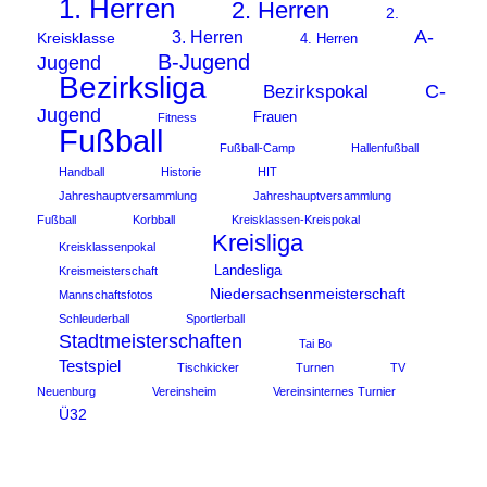
1. Herren
2. Herren
2.
A-
3. Herren
Kreisklasse
4. Herren
B-Jugend
Jugend
Bezirksliga
C-
Bezirkspokal
Jugend
Frauen
Fitness
Fußball
Fußball-Camp
Hallenfußball
Handball
Historie
HIT
Jahreshauptversammlung
Jahreshauptversammlung
Fußball
Korbball
Kreisklassen-Kreispokal
Kreisliga
Kreisklassenpokal
Landesliga
Kreismeisterschaft
Niedersachsenmeisterschaft
Mannschaftsfotos
Schleuderball
Sportlerball
Stadtmeisterschaften
Tai Bo
Testspiel
Tischkicker
Turnen
TV
Neuenburg
Vereinsheim
Vereinsinternes Turnier
Ü32