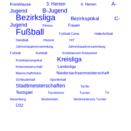
A-
3. Herren
Kreisklasse
4. Herren
B-Jugend
Jugend
Bezirksliga
C-
Bezirkspokal
Jugend
Frauen
Fitness
Fußball
Fußball-Camp
Hallenfußball
Handball
Historie
HIT
Jahreshauptversammlung
Jahreshauptversammlung
Fußball
Korbball
Kreisklassen-Kreispokal
Kreisliga
Kreisklassenpokal
Landesliga
Kreismeisterschaft
Niedersachsenmeisterschaft
Mannschaftsfotos
Schleuderball
Sportlerball
Stadtmeisterschaften
Tai Bo
Testspiel
Tischkicker
Turnen
TV
Neuenburg
Vereinsheim
Vereinsinternes Turnier
Ü32