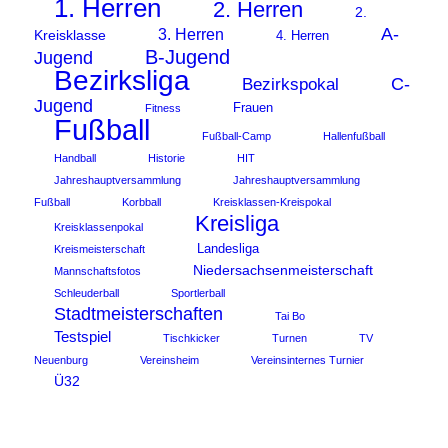
1. Herren
2. Herren
2.
A-
3. Herren
Kreisklasse
4. Herren
B-Jugend
Jugend
Bezirksliga
C-
Bezirkspokal
Jugend
Frauen
Fitness
Fußball
Fußball-Camp
Hallenfußball
Handball
Historie
HIT
Jahreshauptversammlung
Jahreshauptversammlung
Fußball
Korbball
Kreisklassen-Kreispokal
Kreisliga
Kreisklassenpokal
Landesliga
Kreismeisterschaft
Niedersachsenmeisterschaft
Mannschaftsfotos
Schleuderball
Sportlerball
Stadtmeisterschaften
Tai Bo
Testspiel
Tischkicker
Turnen
TV
Neuenburg
Vereinsheim
Vereinsinternes Turnier
Ü32