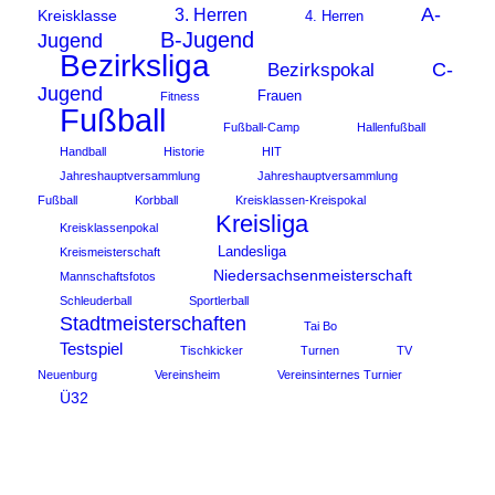
A-
3. Herren
Kreisklasse
4. Herren
B-Jugend
Jugend
Bezirksliga
C-
Bezirkspokal
Jugend
Frauen
Fitness
Fußball
Fußball-Camp
Hallenfußball
Handball
Historie
HIT
Jahreshauptversammlung
Jahreshauptversammlung
Fußball
Korbball
Kreisklassen-Kreispokal
Kreisliga
Kreisklassenpokal
Landesliga
Kreismeisterschaft
Niedersachsenmeisterschaft
Mannschaftsfotos
Schleuderball
Sportlerball
Stadtmeisterschaften
Tai Bo
Testspiel
Tischkicker
Turnen
TV
Neuenburg
Vereinsheim
Vereinsinternes Turnier
Ü32