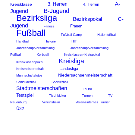
A-
3. Herren
Kreisklasse
4. Herren
B-Jugend
Jugend
Bezirksliga
C-
Bezirkspokal
Jugend
Frauen
Fitness
Fußball
Fußball-Camp
Hallenfußball
Handball
Historie
HIT
Jahreshauptversammlung
Jahreshauptversammlung
Fußball
Korbball
Kreisklassen-Kreispokal
Kreisliga
Kreisklassenpokal
Landesliga
Kreismeisterschaft
Niedersachsenmeisterschaft
Mannschaftsfotos
Schleuderball
Sportlerball
Stadtmeisterschaften
Tai Bo
Testspiel
Tischkicker
Turnen
TV
Neuenburg
Vereinsheim
Vereinsinternes Turnier
Ü32