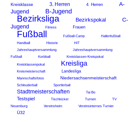
A-
3. Herren
Kreisklasse
4. Herren
B-Jugend
Jugend
Bezirksliga
C-
Bezirkspokal
Jugend
Frauen
Fitness
Fußball
Fußball-Camp
Hallenfußball
Handball
Historie
HIT
Jahreshauptversammlung
Jahreshauptversammlung
Fußball
Korbball
Kreisklassen-Kreispokal
Kreisliga
Kreisklassenpokal
Landesliga
Kreismeisterschaft
Niedersachsenmeisterschaft
Mannschaftsfotos
Schleuderball
Sportlerball
Stadtmeisterschaften
Tai Bo
Testspiel
Tischkicker
Turnen
TV
Neuenburg
Vereinsheim
Vereinsinternes Turnier
Ü32