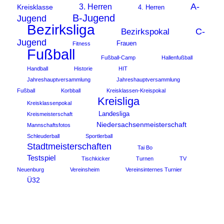
A-
3. Herren
Kreisklasse
4. Herren
B-Jugend
Jugend
Bezirksliga
C-
Bezirkspokal
Jugend
Frauen
Fitness
Fußball
Fußball-Camp
Hallenfußball
Handball
Historie
HIT
Jahreshauptversammlung
Jahreshauptversammlung
Fußball
Korbball
Kreisklassen-Kreispokal
Kreisliga
Kreisklassenpokal
Landesliga
Kreismeisterschaft
Niedersachsenmeisterschaft
Mannschaftsfotos
Schleuderball
Sportlerball
Stadtmeisterschaften
Tai Bo
Testspiel
Tischkicker
Turnen
TV
Neuenburg
Vereinsheim
Vereinsinternes Turnier
Ü32