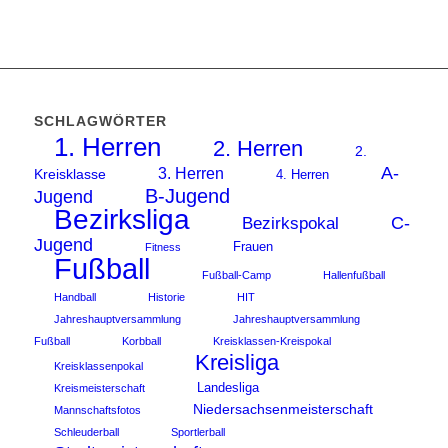
SCHLAGWÖRTER
1. Herren
2. Herren
2.
A-
3. Herren
Kreisklasse
4. Herren
B-Jugend
Jugend
Bezirksliga
C-
Bezirkspokal
Jugend
Frauen
Fitness
Fußball
Fußball-Camp
Hallenfußball
Handball
Historie
HIT
Jahreshauptversammlung
Jahreshauptversammlung
Fußball
Korbball
Kreisklassen-Kreispokal
Kreisliga
Kreisklassenpokal
Landesliga
Kreismeisterschaft
Niedersachsenmeisterschaft
Mannschaftsfotos
Schleuderball
Sportlerball