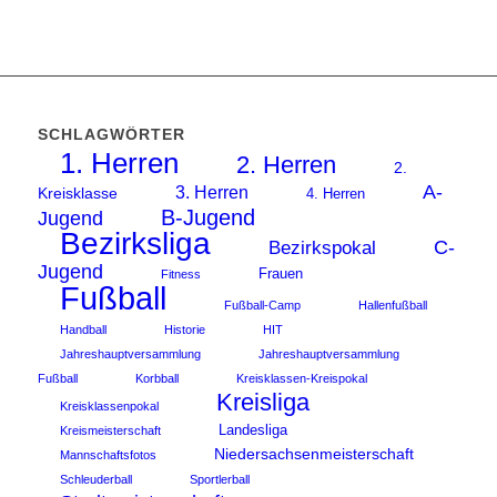
SCHLAGWÖRTER
1. Herren
2. Herren
2.
A-
3. Herren
Kreisklasse
4. Herren
B-Jugend
Jugend
Bezirksliga
C-
Bezirkspokal
Jugend
Frauen
Fitness
Fußball
Fußball-Camp
Hallenfußball
Handball
Historie
HIT
Jahreshauptversammlung
Jahreshauptversammlung
Fußball
Korbball
Kreisklassen-Kreispokal
Kreisliga
Kreisklassenpokal
Landesliga
Kreismeisterschaft
Niedersachsenmeisterschaft
Mannschaftsfotos
Schleuderball
Sportlerball