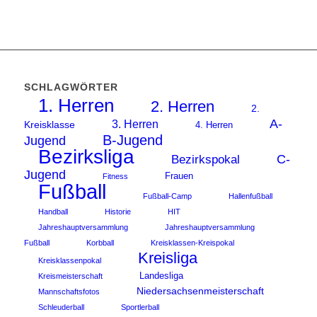
SCHLAGWÖRTER
1. Herren
2. Herren
2.
A-
3. Herren
Kreisklasse
4. Herren
B-Jugend
Jugend
Bezirksliga
C-
Bezirkspokal
Jugend
Frauen
Fitness
Fußball
Fußball-Camp
Hallenfußball
Handball
Historie
HIT
Jahreshauptversammlung
Jahreshauptversammlung
Fußball
Korbball
Kreisklassen-Kreispokal
Kreisliga
Kreisklassenpokal
Landesliga
Kreismeisterschaft
Niedersachsenmeisterschaft
Mannschaftsfotos
Schleuderball
Sportlerball