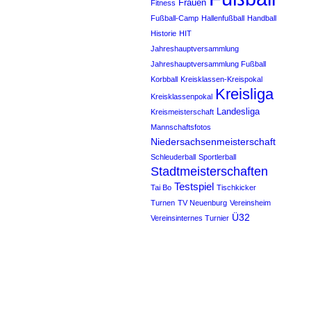
Frauen
Fitness
Fußball-Camp
Hallenfußball
Handball
Historie
HIT
Jahreshauptversammlung
Jahreshauptversammlung Fußball
Korbball
Kreisklassen-Kreispokal
Kreisliga
Kreisklassenpokal
Landesliga
Kreismeisterschaft
Mannschaftsfotos
Niedersachsenmeisterschaft
Schleuderball
Sportlerball
Stadtmeisterschaften
Testspiel
Tai Bo
Tischkicker
Turnen
TV Neuenburg
Vereinsheim
Ü32
Vereinsinternes Turnier