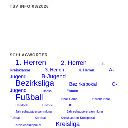
TSV INFO 03/2026
SCHLAGWÖRTER
1. Herren
2. Herren
2.
A-
3. Herren
Kreisklasse
4. Herren
B-Jugend
Jugend
Bezirksliga
C-
Bezirkspokal
Jugend
Frauen
Fitness
Fußball
Fußball-Camp
Hallenfußball
Handball
Historie
HIT
Jahreshauptversammlung
Jahreshauptversammlung
Fußball
Korbball
Kreisklassen-Kreispokal
Kreisliga
Kreisklassenpokal