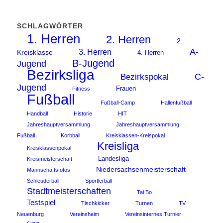
SCHLAGWÖRTER
1. Herren
2. Herren
2.
A-
3. Herren
Kreisklasse
4. Herren
B-Jugend
Jugend
Bezirksliga
C-
Bezirkspokal
Jugend
Frauen
Fitness
Fußball
Fußball-Camp
Hallenfußball
Handball
Historie
HIT
Jahreshauptversammlung
Jahreshauptversammlung
Fußball
Korbball
Kreisklassen-Kreispokal
Kreisliga
Kreisklassenpokal
Landesliga
Kreismeisterschaft
Niedersachsenmeisterschaft
Mannschaftsfotos
Schleuderball
Sportlerball
Stadtmeisterschaften
Tai Bo
Testspiel
Tischkicker
Turnen
TV
Neuenburg
Vereinsheim
Vereinsinternes Turnier