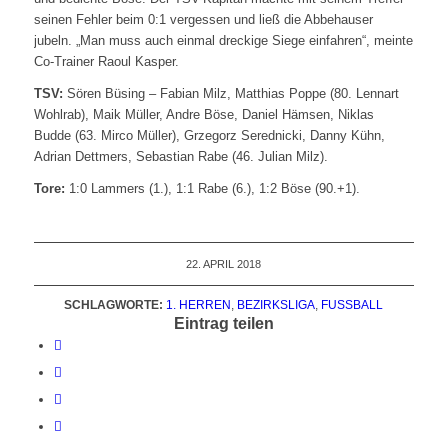
seinen Fehler beim 0:1 vergessen und ließ die Abbehauser
jubeln. „Man muss auch einmal dreckige Siege einfahren“, meinte
Co-Trainer Raoul Kasper.
TSV:
Sören Büsing – Fabian Milz, Matthias Poppe (80. Lennart
Wohlrab), Maik Müller, Andre Böse, Daniel Hämsen, Niklas
Budde (63. Mirco Müller), Grzegorz Serednicki, Danny Kühn,
Adrian Dettmers, Sebastian Rabe (46. Julian Milz).
Tore:
1:0 Lammers (1.), 1:1 Rabe (6.), 1:2 Böse (90.+1).
22. APRIL 2018
SCHLAGWORTE:
1. HERREN
,
BEZIRKSLIGA
,
FUSSBALL
Eintrag teilen