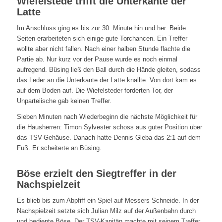
Wiefelstede trifft die Unterkante der
Latte
Im Anschluss ging es bis zur 30. Minute hin und her. Beide
Seiten erarbeiteten sich einige gute Torchancen. Ein Treffer
wollte aber nicht fallen. Nach einer halben Stunde flachte die
Partie ab. Nur kurz vor der Pause wurde es noch einmal
aufregend. Büsing ließ den Ball durch die Hände gleiten, sodass
das Leder an die Unterkante der Latte knallte. Von dort kam es
auf dem Boden auf. Die Wiefelsteder forderten Tor, der
Unparteiische gab keinen Treffer.
Sieben Minuten nach Wiederbeginn die nächste Möglichkeit für
die Hausherren: Timon Sylvester schoss aus guter Position über
das TSV-Gehäuse. Danach hatte Dennis Gleba das 2:1 auf dem
Fuß. Er scheiterte an Büsing.
Böse erzielt den Siegtreffer in der
Nachspielzeit
Es blieb bis zum Abpfiff ein Spiel auf Messers Schneide. In der
Nachspielzeit setzte sich Julian Milz auf der Außenbahn durch
und bediente Böse. Der TSV-Kapitän machte mit seinem Treffer