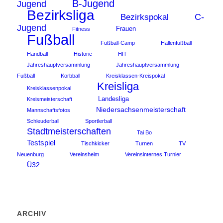
B-Jugend
Jugend
Bezirksliga
C-
Bezirkspokal
Jugend
Frauen
Fitness
Fußball
Fußball-Camp
Hallenfußball
Handball
Historie
HIT
Jahreshauptversammlung
Jahreshauptversammlung
Fußball
Korbball
Kreisklassen-Kreispokal
Kreisliga
Kreisklassenpokal
Landesliga
Kreismeisterschaft
Niedersachsenmeisterschaft
Mannschaftsfotos
Schleuderball
Sportlerball
Stadtmeisterschaften
Tai Bo
Testspiel
Tischkicker
Turnen
TV
Neuenburg
Vereinsheim
Vereinsinternes Turnier
Ü32
ARCHIV