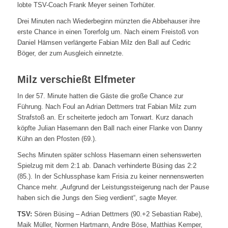
lobte TSV-Coach Frank Meyer seinen Torhüter.
Drei Minuten nach Wiederbeginn münzten die Abbehauser ihre
erste Chance in einen Torerfolg um. Nach einem Freistoß von
Daniel Hämsen verlängerte Fabian Milz den Ball auf Cedric
Böger, der zum Ausgleich einnetzte.
Milz verschießt Elfmeter
In der 57. Minute hatten die Gäste die große Chance zur
Führung. Nach Foul an Adrian Dettmers trat Fabian Milz zum
Strafstoß an. Er scheiterte jedoch am Torwart. Kurz danach
köpfte Julian Hasemann den Ball nach einer Flanke von Danny
Kühn an den Pfosten (69.).
Sechs Minuten später schloss Hasemann einen sehenswerten
Spielzug mit dem 2:1 ab. Danach verhinderte Büsing das 2:2
(85.). In der Schlussphase kam Frisia zu keiner nennenswerten
Chance mehr. „Aufgrund der Leistungssteigerung nach der Pause
haben sich die Jungs den Sieg verdient“, sagte Meyer.
TSV:
Sören Büsing – Adrian Dettmers (90.+2 Sebastian Rabe),
Maik Müller, Normen Hartmann, Andre Böse, Matthias Kemper,