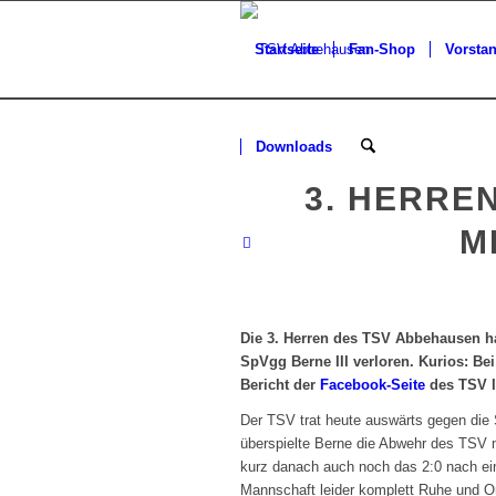
Startseite
Fan-Shop
Vorsta
Downloads
3. HERREN
M
Die 3. Herren des TSV Abbehausen hat
SpVgg Berne III verloren. Kurios: Be
Bericht der
Facebook-Seite
des TSV II
Der TSV trat heute auswärts gegen die 
überspielte Berne die Abwehr des TSV 
kurz danach auch noch das 2:0 nach ein
Mannschaft leider komplett Ruhe und O