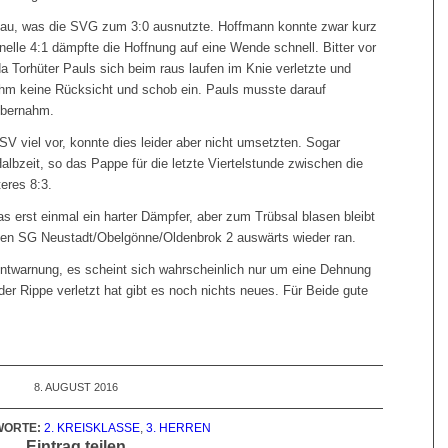
ufbau, was die SVG zum 3:0 ausnutzte. Hoffmann konnte zwar kurz
nelle 4:1 dämpfte die Hoffnung auf eine Wende schnell. Bitter vor
da Torhüter Pauls sich beim raus laufen im Knie verletzte und
ahm keine Rücksicht und schob ein. Pauls musste darauf
übernahm.
SV viel vor, konnte dies leider aber nicht umsetzten. Sogar
Halbzeit, so das Pappe für die letzte Viertelstunde zwischen die
eres 8:3.
as erst einmal ein harter Dämpfer, aber zum Trübsal blasen bleibt
egen SG Neustadt/Obelgönne/Oldenbrok 2 auswärts wieder ran.
Entwarnung, es scheint sich wahrscheinlich nur um eine Dehnung
er Rippe verletzt hat gibt es noch nichts neues. Für Beide gute
8. AUGUST 2016
ORTE:
2. KREISKLASSE
,
3. HERREN
Eintrag teilen