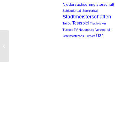
Niedersachsenmeisterschaft
Schleuderball
Sportlerball
Stadtmeisterschaften
Testspiel
Tai Bo
Tischkicker
Turnen
TV Neuenburg
Vereinsheim
Ü32
Vereinsinternes Turnier
TSV verschießt zwei
Elfmeter und verliert 1:4