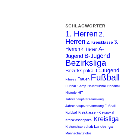
SCHLAGWÖRTER
1. Herren
2.
Herren
3.
2. Kreisklasse
A-
Herren
4. Herren
B-Jugend
Jugend
Bezirksliga
C-Jugend
Bezirkspokal
Fußball
Frauen
Fitness
Fußball-Camp
Hallenfußball
Handball
Historie
HIT
Jahreshauptversammlung
Jahreshauptversammlung Fußball
Korbball
Kreisklassen-Kreispokal
Kreisliga
Kreisklassenpokal
Landesliga
Kreismeisterschaft
Mannschaftsfotos