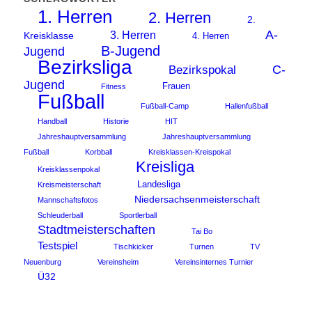
1. Herren
2. Herren
2.
A-
3. Herren
Kreisklasse
4. Herren
B-Jugend
Jugend
Bezirksliga
C-
Bezirkspokal
Jugend
Frauen
Fitness
Fußball
Fußball-Camp
Hallenfußball
Handball
Historie
HIT
Jahreshauptversammlung
Jahreshauptversammlung
Fußball
Korbball
Kreisklassen-Kreispokal
Kreisliga
Kreisklassenpokal
Landesliga
Kreismeisterschaft
Niedersachsenmeisterschaft
Mannschaftsfotos
Schleuderball
Sportlerball
Stadtmeisterschaften
Tai Bo
Testspiel
Tischkicker
Turnen
TV
Neuenburg
Vereinsheim
Vereinsinternes Turnier
Ü32