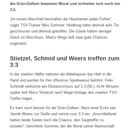
die Grün-Gelben bewiesen Moral und sicherten sich noch ein
3:3.
„Im ersten Abschnitt bestraften die Hausherren jeden Fehler“,
sagte TSV-Trainer Niko Sommer. Heidkrug hätte dreimal aufs Tor
geschossen und dreimal getroffen. Die Gäste hatten weniger
Glück im Abschluss. Marco Wego ließ zwei gute Chancen
ungenutzt.
Stietzel, Schmid und Weers treffen zum
3:3
In der zweiten Hälfte nahmen die Abbehauser das Heft in die
Hand und wurden für ihre offensive Spieleweise belohnt. Felix
Schmidt verkürzte per Distanzschuss auf 1:3 (56.). Acht Minuten
später ließ Mirco Strietzel nach Wego-Vorlage den zweiten TSV-
Treffer folgen.
Es kam noch besser für die Grün-Gelben: Nach einer Ecke war
Jannik Weers zur Stelle und netzte zum 3:3 ein. „Anschließend
hatten beide Seiten noch die Chance, den Siegtreffer zu
erzielen“, berichtete Sommer, der die Moral seiner Mannschaft