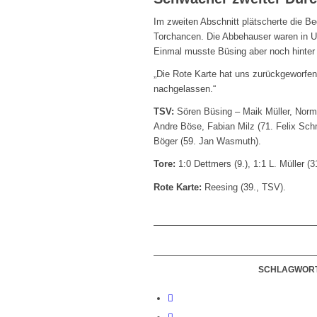
Im zweiten Abschnitt plätscherte die B
Torchancen. Die Abbehauser waren in Un
Einmal musste Büsing aber noch hinter s
„Die Rote Karte hat uns zurückgeworfen
nachgelassen.“
TSV:
Sören Büsing – Maik Müller, Norm
Andre Böse, Fabian Milz (71. Felix Sc
Böger (59. Jan Wasmuth).
Tore:
1:0 Dettmers (9.), 1:1 L. Müller (31
Rote Karte:
Reesing (39., TSV).
SCHLAGWORT