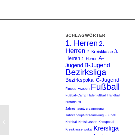
SCHLAGWÖRTER
1. Herren
2.
Herren
3.
2. Kreisklasse
A-
Herren
4. Herren
B-Jugend
Jugend
Bezirksliga
C-Jugend
Bezirkspokal
Fußball
Frauen
Fitness
Fußball-Camp
Hallenfußball
Handball
Historie
HIT
Jahreshauptversammlung
Jahreshauptversammlung Fußball
Abbehauser Knoten ist
Korbball
Kreisklassen-Kreispokal
geplatzt
Kreisliga
Kreisklassenpokal