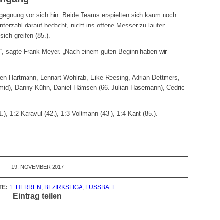
egegnung vor sich hin. Beide Teams erspielten sich kaum noch
terzahl darauf bedacht, nicht ins offene Messer zu laufen.
ich greifen (85.).
“, sagte Frank Meyer. „Nach einem guten Beginn haben wir
en Hartmann, Lennart Wohlrab, Eike Reesing, Adrian Dettmers,
hmid), Danny Kühn, Daniel Hämsen (66. Julian Hasemann), Cedric
.), 1:2 Karavul (42.), 1:3 Voltmann (43.), 1:4 Kant (85.).
19. NOVEMBER 2017
E:
1. HERREN
,
BEZIRKSLIGA
,
FUSSBALL
Eintrag teilen