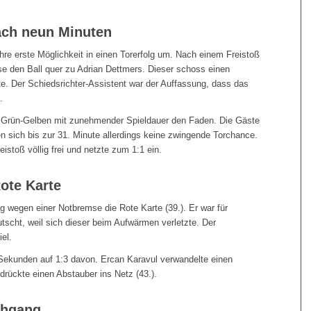
nach neun Minuten
e erste Möglichkeit in einen Torerfolg um. Nach einem Freistoß
 den Ball quer zu Adrian Dettmers. Dieser schoss einen
rte. Der Schiedsrichter-Assistent war der Auffassung, dass das
.
 Grün-Gelben mit zunehmender Spieldauer den Faden. Die Gäste
ten sich bis zur 31. Minute allerdings keine zwingende Torchance.
stoß völlig frei und netzte zum 1:1 ein.
Rote Karte
g wegen einer Notbremse die Rote Karte (39.). Er war für
utscht, weil sich dieser beim Aufwärmen verletzte. Der
el.
Sekunden auf 1:3 davon. Ercan Karavul verwandelte einen
 drückte einen Abstauber ins Netz (43.).
chgang