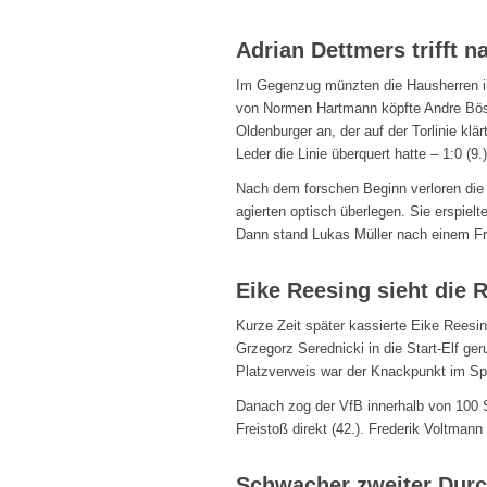
Adrian Dettmers trifft 
Im Gegenzug münzten die Hausherren ihr
von Normen Hartmann köpfte Andre Böse
Oldenburger an, der auf der Torlinie klä
Leder die Linie überquert hatte – 1:0 (9.)
Nach dem forschen Beginn verloren die
agierten optisch überlegen. Sie erspiel
Dann stand Lukas Müller nach einem Frei
Eike Reesing sieht die 
Kurze Zeit später kassierte Eike Reesin
Grzegorz Serednicki in die Start-Elf ger
Platzverweis war der Knackpunkt im Spi
Danach zog der VfB innerhalb von 100 
Freistoß direkt (42.). Frederik Voltmann
Schwacher zweiter Dur