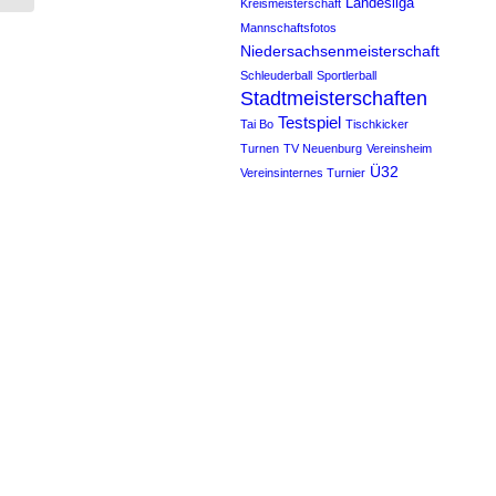
Landesliga
Kreismeisterschaft
Mannschaftsfotos
Niedersachsenmeisterschaft
Schleuderball
Sportlerball
Stadtmeisterschaften
Testspiel
Tai Bo
Tischkicker
Turnen
TV Neuenburg
Vereinsheim
Ü32
Vereinsinternes Turnier